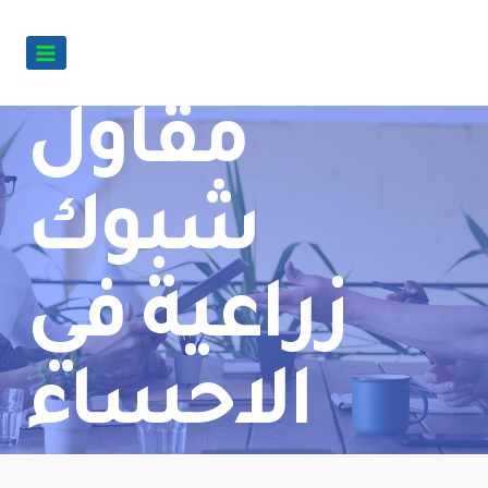
مقاول
شبوك
زراعية في
الاحساء