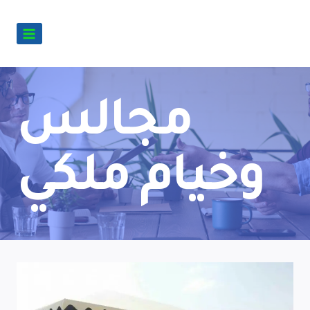
مجالس
وخيام ملكي