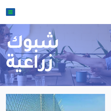
شبوك
زراعية